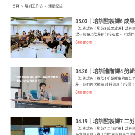
首頁
>
培訓工作坊
>
活動紀錄
05.03｜培訓監製課8 成
【培訓課程｜監製8 成果放映​】課
課✨ 放映現階段的剪接版本。 老師們也
See more
04.26｜培訓進階課4 
【培訓課程｜進階4 剪輯敘事的魔
段，我們再次邀請到 段佩瑤 剪接師！ &n
See more
04.19｜培訓監製課7 二
【培訓課程｜監製7 二剪討論】課
版本與素材，進入創作者與故事之間的拉鋸