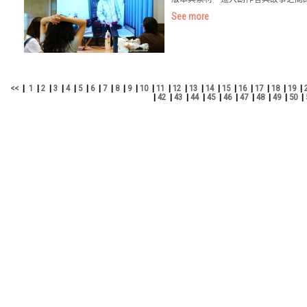
See more
<<
|
1
|
2
|
3
|
4
|
5
|
6
|
7
|
8
|
9
|
10
|
11
|
12
|
13
|
14
|
15
|
16
|
17
|
18
|
19
|
|
42
|
43
|
44
|
45
|
46
|
47
|
48
|
49
|
50
|