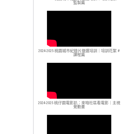
監製篇
2024-2025 桃園城市紀錄片徵選培訓｜培訓花絮 #
課程篇
2024-2025 桃仔園電影趴：來咱社區看電影｜主視
覺動畫