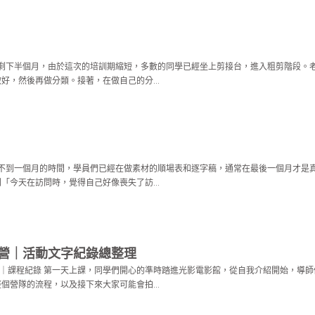
片日只剩下半個月，由於這次的培訓期縮短，多數的同學已經坐上剪接台，進入粗剪階段。
好，然後再做分類。接著，在做自己的分...
日還剩不到一個月的時間，學員們已經在做素材的順場表和逐字稿，通常在最後一個月才是
「今天在訪問時，覺得自己好像喪失了訪...
訓營｜活動文字紀錄總整理
07.03｜課程紀錄 第一天上課，同學們開心的準時踏進光影電影館，從自我介紹開始，導
個營隊的流程，以及接下來大家可能會拍...