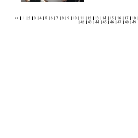
<<
|
1
|
2
|
3
|
4
|
5
|
6
|
7
|
8
|
9
|
10
|
11
|
12
|
13
|
14
|
15
|
16
|
17
|
18
|
42
|
43
|
44
|
45
|
46
|
47
|
48
|
49