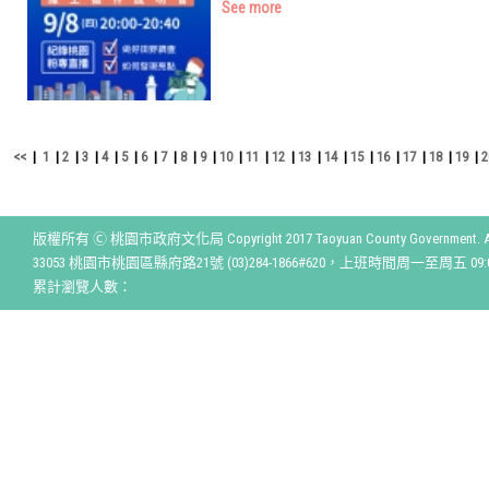
See more
<<
|
1
|
2
|
3
|
4
|
5
|
6
|
7
|
8
|
9
|
10
|
11
|
12
|
13
|
14
|
15
|
16
|
17
|
18
|
19
|
2
版權所有 Ⓒ 桃園市政府文化局 Copyright 2017 Taoyuan County Government. All r
33053 桃園市桃園區縣府路21號 (03)284-1866#620，上班時間周一至周五 09:00
累計瀏覽人數：