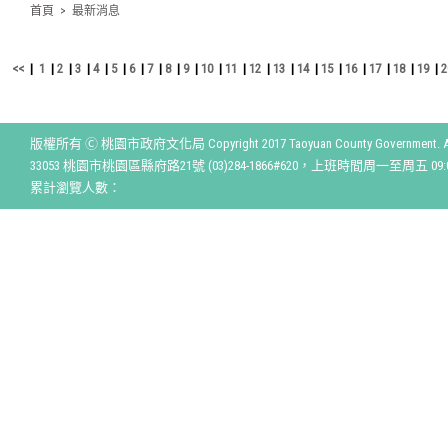
首頁
>
最新消息
<<
|
1
|
2
|
3
|
4
|
5
|
6
|
7
|
8
|
9
|
10
|
11
|
12
|
13
|
14
|
15
|
16
|
17
|
18
|
19
|
2
版權所有 Ⓒ 桃園市政府文化局 Copyright 2017 Taoyuan County Government. All r
33053 桃園市桃園區縣府路21號 (03)284-1866#620，上班時間周一至周五 09:00
累計瀏覽人數：