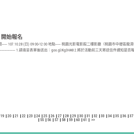
》開始報名
107.10.28 (日) 09:00-12:00 地點── 桃園光影電影館二樓影廳（桃園市中壢
─── 1.請填妥表單後送出：goo.gl/Kg3HA8 2.將於活動前三天寄送信件通知是否報名
19
|
20
|
21
|
22
|
23
|
24
|
25
|
26
|
27
|
28
|
29
|
30
|
31
|
32
|
33
|
34
|
35
|
36
|
37
|
55
|
56
|
57
|
58
|
59
|
60
|
61
|
>>