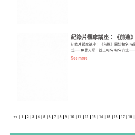
紀錄片觀摩講座：《前進
紀錄片觀摩講座：《前進》開始報名 時間── 
式── 免費入場，線上報名 報名方式─────
See more
<<
|
1
|
2
|
3
|
4
|
5
|
6
|
7
|
8
|
9
|
10
|
11
|
12
|
13
|
14
|
15
|
16
|
17
|
18
|