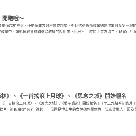
 開跑哦～
對於影像越加熟稔，使影像成為教材變成趨勢，如何透過影像教學則是位於教育第一線
像教育能夠透過教師的應用向下扎根。＝ 時間｜皆為週二，18:00 - 21:00 11/6、11/20、
森林》、《一首搖滾上月球》、《思念之城》開始報名
首搖滾上月球》、《思念之城》/《愛子歸來》開始報名！ #早上九點看紀錄片 #一次報名三場 
126分│紀錄片│普 故事從1998年說起，一位還是博士生的女性動物學家與一位布農獵人，