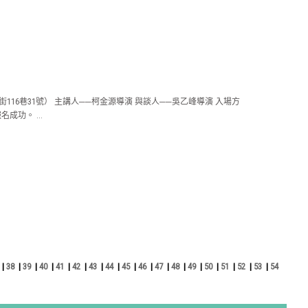
區龍清街116巷31號） 主講人──柯金源導演 與談人──吳乙峰導演 入場方
成功。 ...
|
38
|
39
|
40
|
41
|
42
|
43
|
44
|
45
|
46
|
47
|
48
|
49
|
50
|
51
|
52
|
53
|
54